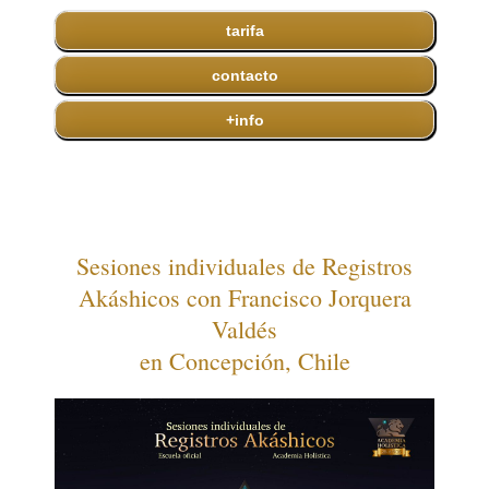
tarifa
contacto
+info
Sesiones individuales de Registros
Akáshicos con Francisco Jorquera
Valdés
en Concepción, Chile