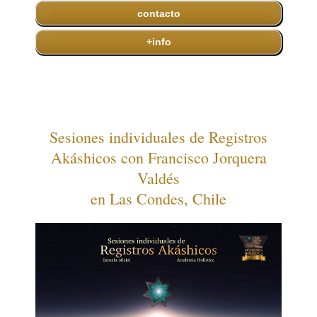
contacto
+info
Sesiones individuales de Registros
Akáshicos con Francisco Jorquera
Valdés
en Las Condes, Chile