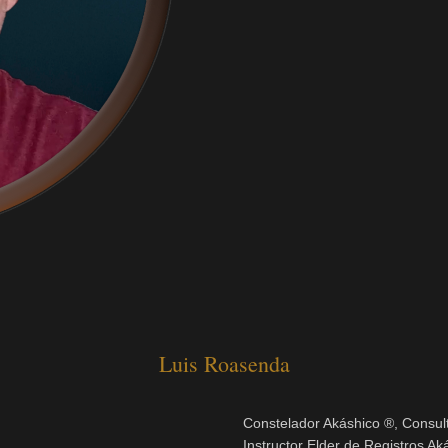
Luis Roasenda
Constelador Akáshico ®, Consult
Instructor Elder de Registros Ak