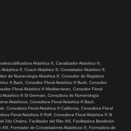
iodescodificadora Akáshica ®, Canalizador Akáshico ®,
 Akáshica ®, Coach Akáshico ®, Constelador Akáshico ®,
ltor de Numerología Akáshica ®, Consultor de Registros
shico ® Bach, Consultor Floral Akáshico ® Bush, Consultor
nsultor Floral Akáshico ® Mediterráneo, Consultor Floral
ral Akáshico ® St Germain, Consultora de Numerología
tros Akáshicos, Consultora Floral Akáshica ® Bach,
h, Consultora Floral Akáshica ® California, Consultora Floral
tora Floral Akáshica ® Raff, Consultora Floral Akáshica ® St
l 2do Chakra, Facilitador del Rito XIII, Facilitadora Bendición
to XIII, Formador de Consteladores Akáshicos ®, Formadora de