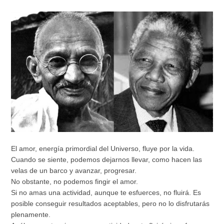
Tarifas según país de residencia para consultas de
Tarifas según país de residencia para consultas de
registros akáshicos individuales:
registros akáshicos individuales:
* Convivencia
Presencial
Presencial
* Convivencia
* Convivencia
Online
Online
El amor, energía primordial del Universo, fluye por la vida.
Cuando se siente, podemos dejarnos llevar, como hacen las
velas de un barco y avanzar, progresar.
No obstante, no podemos fingir el amor.
Si no amas una actividad, aunque te esfuerces, no fluirá. Es
Consultar honorarios para sesiones de más de un
consultar honorarios para sesiones de más de un
posible conseguir resultados aceptables, pero no lo disfrutarás
consultante
consultante
plenamente.