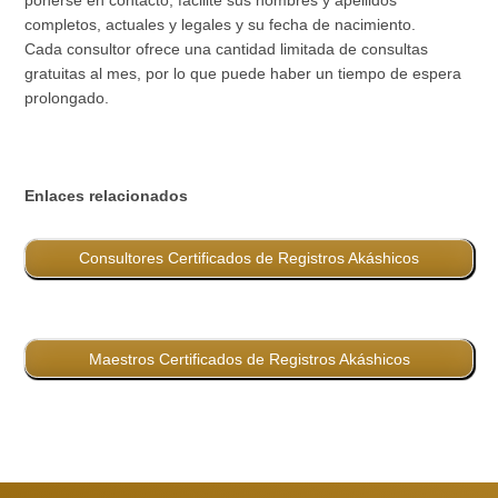
completos, actuales y legales y su fecha de nacimiento.
Cada consultor ofrece una cantidad limitada de consultas
gratuitas al mes, por lo que puede haber un tiempo de espera
prolongado.
Enlaces relacionados
Consultores Certificados de Registros Akáshicos
Maestros Certificados de Registros Akáshicos