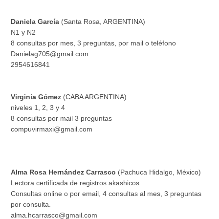
Daniela García
(Santa Rosa, ARGENTINA)
N1 y N2
8 consultas por mes, 3 preguntas, por mail o teléfono
Danielag705@gmail.com
2954616841
Virginia Gómez
(CABA ARGENTINA)
niveles 1, 2, 3 y 4
8 consultas por mail 3 preguntas
compuvirmaxi@gmail.com
Alma Rosa Hernández Carrasco
(Pachuca Hidalgo, México)
Lectora certificada de registros akashicos
Consultas online o por email, 4 consultas al mes, 3 preguntas
por consulta.
alma.hcarrasco@gmail.com