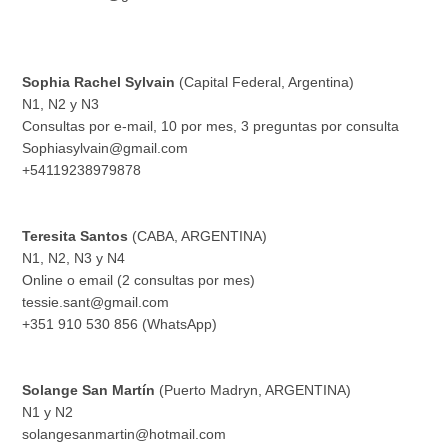
Sophia Rachel Sylvain
(Capital Federal, Argentina)
N1, N2 y N3
Consultas por e-mail, 10 por mes, 3 preguntas por consulta
Sophiasylvain@gmail.com
+54119238979878
Teresita Santos
(CABA, ARGENTINA)
N1, N2, N3 y N4
Online o email (2 consultas por mes)
tessie.sant@gmail.com
+351 910 530 856 (WhatsApp)
Solange San Martín
(Puerto Madryn, ARGENTINA)
N1 y N2
solangesanmartin@hotmail.com