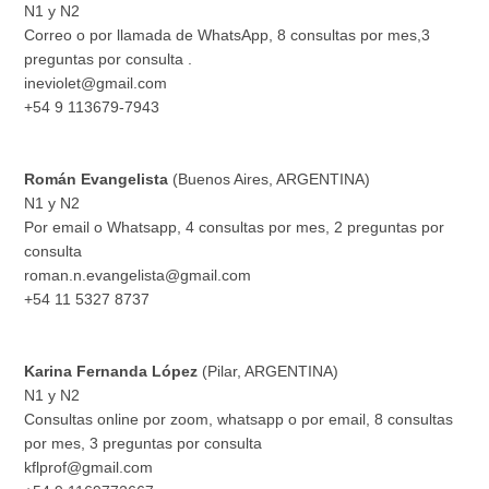
N1 y N2
Correo o por llamada de WhatsApp, 8 consultas por mes,3
preguntas por consulta .
ineviolet@gmail.com
+54 9 113679-7943
Román Evangelista
(Buenos Aires, ARGENTINA)
N1 y N2
Por email o Whatsapp, 4 consultas por mes, 2 preguntas por
consulta
roman.n.evangelista@gmail.com
+54 11 5327 8737
Karina Fernanda López
(Pilar, ARGENTINA)
N1 y N2
Consultas online por zoom, whatsapp o por email, 8 consultas
por mes, 3 preguntas por consulta
kflprof@gmail.com