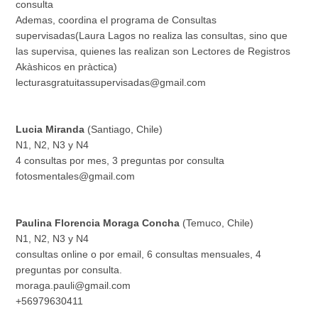
consulta
Ademas, coordina el programa de Consultas
supervisadas(Laura Lagos no realiza las consultas, sino que
las supervisa, quienes las realizan son Lectores de Registros
Akàshicos en pràctica)
lecturasgratuitassupervisadas@gmail.com
Lucia Miranda
(Santiago, Chile)
N1, N2, N3 y N4
4 consultas por mes, 3 preguntas por consulta
fotosmentales@gmail.com
Paulina Florencia Moraga Concha
(Temuco, Chile)
N1, N2, N3 y N4
consultas online o por email, 6 consultas mensuales, 4
preguntas por consulta.
moraga.pauli@gmail.com
+56979630411