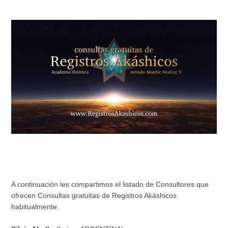
A continuación les compartimos el listado de Consultores que
ofrecen Consultas gratuitas de Registros Akáshicos
habitualmente.