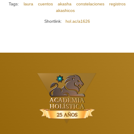
Tags:
laura
cuentos
akasha
constelaciones
registros
akashicos
Shortlink:
hol.ac/a1626