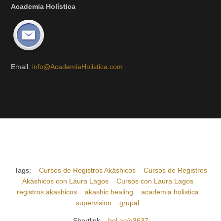
Academia Holística
Email:
info@AcademiaHolistica.com
Tags:
Cursos de Registros Akáshicos
Cursos de Registros
Akáshicos con Laura Lagos
Cursos con Laura Lagos
registros akashicos
akashic healing
academia holistica
supervision
grupal
Shortlink:
hol.ac/e3637